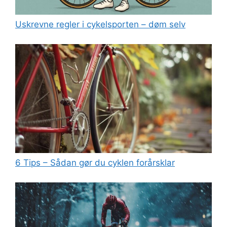
Uskrevne regler i cykelsporten – døm selv
6 Tips – Sådan gør du cyklen forårsklar