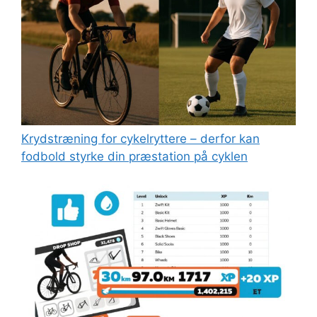
Kryds­træning for cykelryttere – derfor kan
fodbold styrke din præstation på cyklen