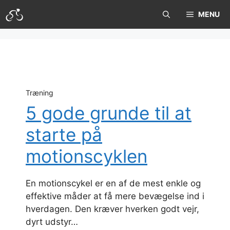
Hop
MENU
til
indhold
Træning
5 gode grunde til at
starte på
motionscyklen
En motionscykel er en af de mest enkle og
effektive måder at få mere bevægelse ind i
hverdagen. Den kræver hverken godt vejr,
dyrt udstyr…