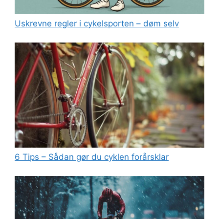
Uskrevne regler i cykelsporten – døm selv
6 Tips – Sådan gør du cyklen forårsklar