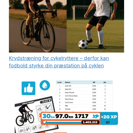
Kryds­træning for cykelryttere – derfor kan
fodbold styrke din præstation på cyklen