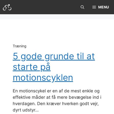
Hop
MENU
til
indhold
Træning
5 gode grunde til at
starte på
motionscyklen
En motionscykel er en af de mest enkle og
effektive måder at få mere bevægelse ind i
hverdagen. Den kræver hverken godt vejr,
dyrt udstyr…