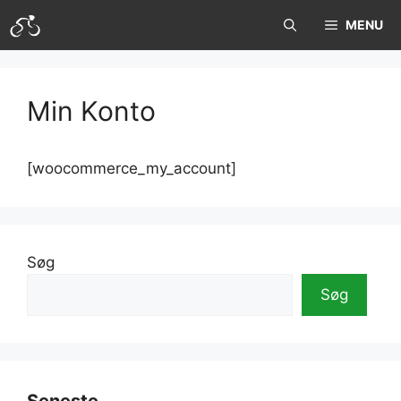
Hop
MENU
til
indhold
Min Konto
[woocommerce_my_account]
Søg
Søg