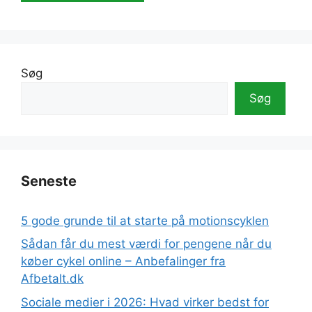
A
l
t
e
Søg
r
Søg
n
a
t
i
v
Seneste
e
:
5 gode grunde til at starte på motionscyklen
Sådan får du mest værdi for pengene når du
køber cykel online – Anbefalinger fra
Afbetalt.dk
Sociale medier i 2026: Hvad virker bedst for