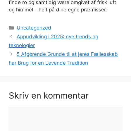
finde ro og samtidig være omgivet af frisk luft
og himmel – helt på dine egne præmisser.
Kategorier
Uncategorized
Appudvikling i 2025: nye trends og
teknologier
5 Afgørende Grunde til at jeres Fællesskab
har Brug for en Levende Tradition
Skriv en kommentar
Kommentar