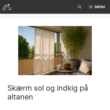
Hop
MENU
til
indhold
Skærm sol og indkig på
altanen