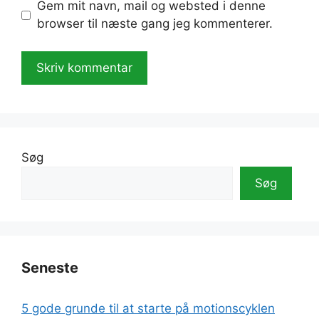
Gem mit navn, mail og websted i denne
browser til næste gang jeg kommenterer.
A
l
t
e
Søg
r
Søg
n
a
t
i
v
Seneste
e
:
5 gode grunde til at starte på motionscyklen