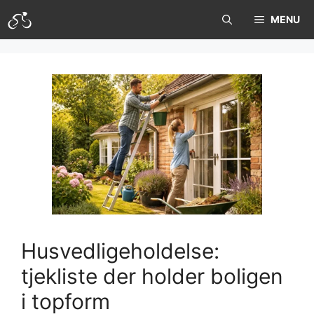
Hop
MENU
til
indhold
Husvedligeholdelse:
tjekliste der holder boligen
i topform