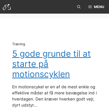
Hop
MENU
til
indhold
Træning
5 gode grunde til at
starte på
motionscyklen
En motionscykel er en af de mest enkle og
effektive måder at få mere bevægelse ind i
hverdagen. Den kræver hverken godt vejr,
dyrt udstyr…