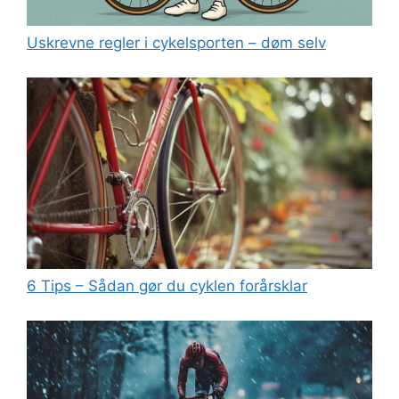
Uskrevne regler i cykelsporten – døm selv
6 Tips – Sådan gør du cyklen forårsklar