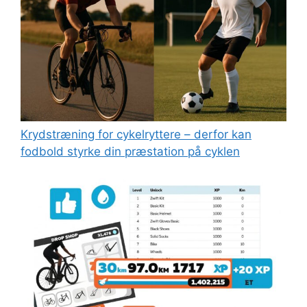
Kryds­træning for cykelryttere – derfor kan
fodbold styrke din præstation på cyklen