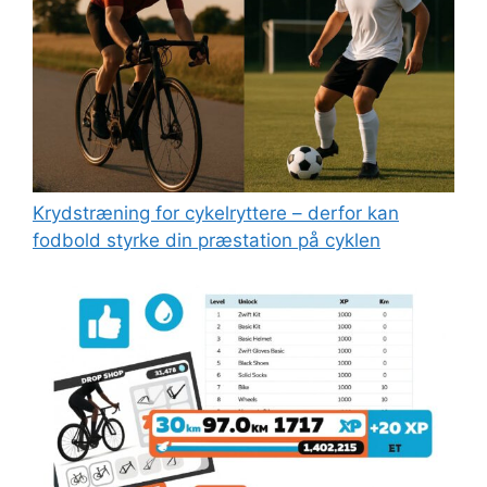
Kryds­træning for cykelryttere – derfor kan
fodbold styrke din præstation på cyklen