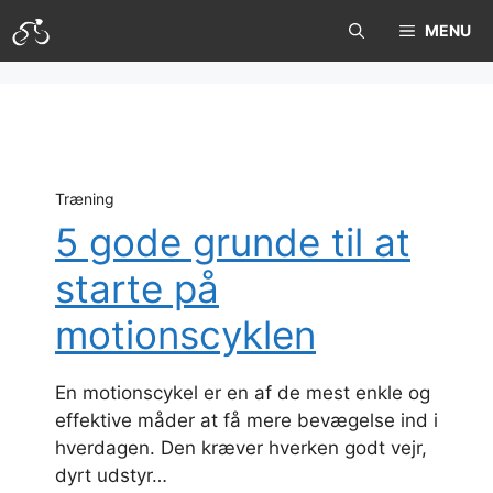
Hop
MENU
til
indhold
Træning
5 gode grunde til at
starte på
motionscyklen
En motionscykel er en af de mest enkle og
effektive måder at få mere bevægelse ind i
hverdagen. Den kræver hverken godt vejr,
dyrt udstyr…