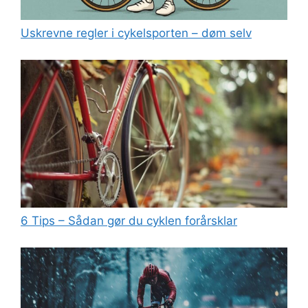
Uskrevne regler i cykelsporten – døm selv
6 Tips – Sådan gør du cyklen forårsklar